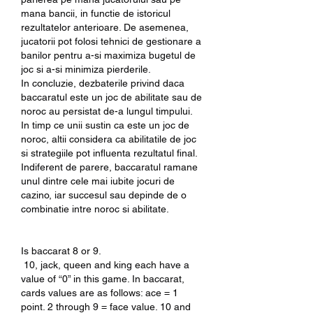
mana bancii, in functie de istoricul 
rezultatelor anterioare. De asemenea, 
jucatorii pot folosi tehnici de gestionare a 
banilor pentru a-si maximiza bugetul de 
joc si a-si minimiza pierderile.
In concluzie, dezbaterile privind daca 
baccaratul este un joc de abilitate sau de 
noroc au persistat de-a lungul timpului. 
In timp ce unii sustin ca este un joc de 
noroc, altii considera ca abilitatile de joc 
si strategiile pot influenta rezultatul final. 
Indiferent de parere, baccaratul ramane 
unul dintre cele mai iubite jocuri de 
cazino, iar succesul sau depinde de o 
combinatie intre noroc si abilitate.
Is baccarat 8 or 9.
 10, jack, queen and king each have a 
value of “0” in this game. In baccarat, 
cards values are as follows: ace = 1 
point. 2 through 9 = face value. 10 and 