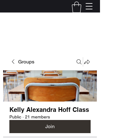
Kelly Alexandra Hoff
Groups
Kelly Alexandra Hoff Class
Public
·
21 members
Join