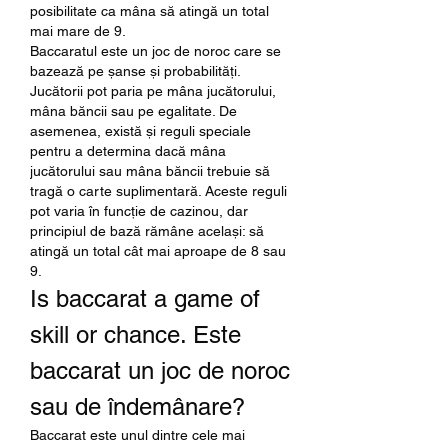
posibilitate ca mâna să atingă un total 
mai mare de 9.
Baccaratul este un joc de noroc care se 
bazează pe șanse și probabilități. 
Jucătorii pot paria pe mâna jucătorului, 
mâna băncii sau pe egalitate. De 
asemenea, există și reguli speciale 
pentru a determina dacă mâna 
jucătorului sau mâna băncii trebuie să 
tragă o carte suplimentară. Aceste reguli 
pot varia în funcție de cazinou, dar 
principiul de bază rămâne același: să 
atingă un total cât mai aproape de 8 sau 
9.
Is baccarat a game of 
skill or chance. Este 
baccarat un joc de noroc 
sau de îndemânare?
Baccarat este unul dintre cele mai 