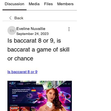
Discussion
Media
Files
Members
About
Back
Eveline Nuvallie
Eveline Nuvallie
September 24, 2023
Is baccarat 8 or 9, is 
baccarat a game of skill 
or chance
Is baccarat 8 or 9