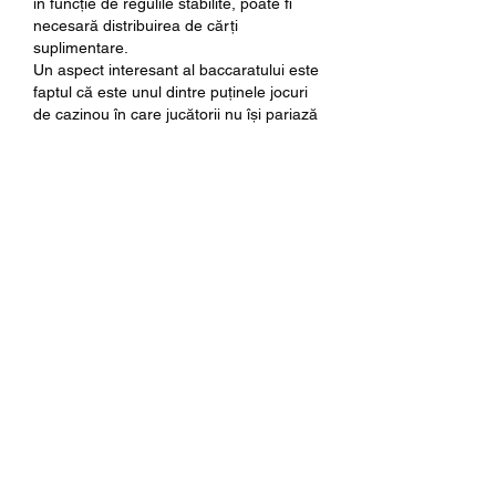
în funcție de regulile stabilite, poate fi 
necesară distribuirea de cărți 
suplimentare.
Un aspect interesant al baccaratului este 
faptul că este unul dintre puținele jocuri 
de cazinou în care jucătorii nu își pariază 
unul împotriva celuilalt, ci împotriva casei 
(reprezentată de bancher). Acest lucru 
creează o atmosferă unică și aduce o 
notă de competiție și suspans în joc. De 
asemenea, Baccaratul este cunoscut 
pentru ritmul său alert, ceea ce îl face 
foarte popular printre jucătorii care 
doresc să se distreze și să facă pariuri 
rapide și pline de adrenalină.
În concluzie, Baccaratul este un joc de 
noroc interesant și captivant, care a 
devenit extrem de popular pe parcursul 
anilor. Simplitatea sa și posibilitatea de a 
câștiga sume mari atrag jucători din 
toate categoriile sociale. Fiecare mâna 
de baccarat este un eveniment în sine, 
oferind suspans și emoții intense, ceea 