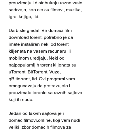
preuzimaju i distribuiraju razne vrste 
sadrzaja, kao sto su filmovi, muzika, 
igre, knjige, itd.
Da biste gledali Vir domaci film 
download torent, potrebno je da 
imate instaliran neki od torent 
klijenata na vasem racunaru ili 
mobilnom uredjaju. Neki od 
najpopularnijih torent klijenata su 
uTorrent, BitTorrent, Vuze, 
qBittorrent, itd. Ovi programi vam 
omogucavaju da pretrazujete i 
preuzimate torente sa raznih sajtova 
koji ih nude.
Jedan od takvih sajtova je i 
domacifilmovi.online, koji vam nudi 
veliki izbor domacih filmova za 