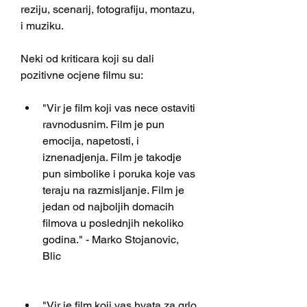
reziju, scenarij, fotografiju, montazu, 
i muziku.
Neki od kriticara koji su dali 
pozitivne ocjene filmu su:
"Vir je film koji vas nece ostaviti 
ravnodusnim. Film je pun 
emocija, napetosti, i 
iznenadjenja. Film je takodje 
pun simbolike i poruka koje vas 
teraju na razmisljanje. Film je 
jedan od najboljih domacih 
filmova u poslednjih nekoliko 
godina." - Marko Stojanovic, 
Blic
"Vir je film koji vas hvata za grlo 