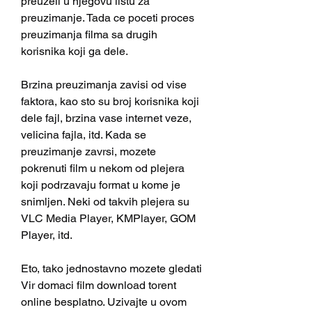
preuzeli u njegovu listu za 
preuzimanje. Tada ce poceti proces 
preuzimanja filma sa drugih 
korisnika koji ga dele.
Brzina preuzimanja zavisi od vise 
faktora, kao sto su broj korisnika koji 
dele fajl, brzina vase internet veze, 
velicina fajla, itd. Kada se 
preuzimanje zavrsi, mozete 
pokrenuti film u nekom od plejera 
koji podrzavaju format u kome je 
snimljen. Neki od takvih plejera su 
VLC Media Player, KMPlayer, GOM 
Player, itd.
Eto, tako jednostavno mozete gledati 
Vir domaci film download torent 
online besplatno. Uzivajte u ovom 