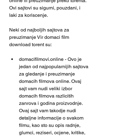
online ili preuzimanje preko torenta. 
Ovi sajtovi su sigurni, pouzdani, i 
laki za koriscenje.
Neki od najboljih sajtova za 
preuzimanje Vir domaci film 
download torent su:
domacifilmovi.online - Ovo je 
jedan od najpopularnijih sajtova 
za gledanje i preuzimanje 
domacih filmova online. Ovaj 
sajt vam nudi veliki izbor 
domacih filmova razlicitih 
zanrova i godina proizvodnje. 
Ovaj sajt vam takodje nudi 
detaljne informacije o svakom 
filmu, kao sto su opis radnje, 
glumci, reziseri, ocjene, kritike, 