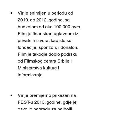
Vir je snimljen u periodu od 
2010. do 2012. godine, sa 
budzetom od oko 100.000 evra. 
Film je finansiran uglavnom iz 
privatnih izvora, kao sto su 
fondacije, sponzori, i donatori. 
Film je takodje dobio podrsku 
od Filmskog centra Srbije i 
Ministarstva kulture i 
informisanja.
Vir je premijerno prikazan na 
FEST-u 2013. godine, gdje je 
osvojio nagradu za najbolji 
debitantski film i nagradu 
publike. Film je takodje prikazan 