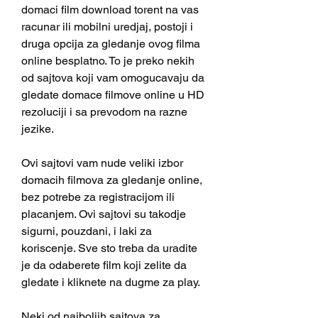
domaci film download torent na vas 
racunar ili mobilni uredjaj, postoji i 
druga opcija za gledanje ovog filma 
online besplatno. To je preko nekih 
od sajtova koji vam omogucavaju da 
gledate domace filmove online u HD 
rezoluciji i sa prevodom na razne 
jezike.
Ovi sajtovi vam nude veliki izbor 
domacih filmova za gledanje online, 
bez potrebe za registracijom ili 
placanjem. Ovi sajtovi su takodje 
sigurni, pouzdani, i laki za 
koriscenje. Sve sto treba da uradite 
je da odaberete film koji zelite da 
gledate i kliknete na dugme za play.
Neki od najboljih sajtova za 