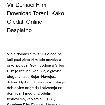
Vir Domaci Film 
Download Torent: Kako 
Gledati Online 
Besplatno
Vir je domaci film iz 2012. godine 
koji prati zivot tri mlada coveka u 
prvoj polovini 90-ih godina u Srbiji. 
Film je rezirao Ivan Ikic, a glavne 
uloge tumace Bojan Navojec, 
Jelena Djokic i Uros Jovcic. Film je 
dobio vise nagrada i priznanja na 
domacim i medjunarodnim 
festivalima, kao sto su FEST, 
Sarajevo Film Festival, Motovun 