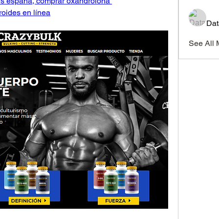
s españa, comprar oxandrolona 
oides en línea
Dat
See All 