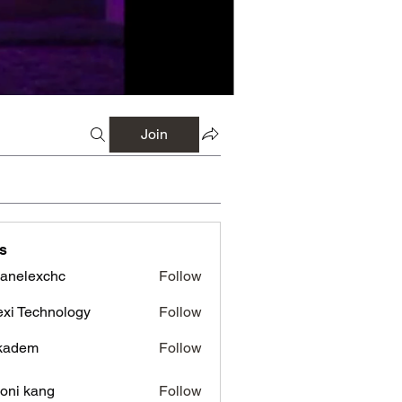
Join
s
panelexchc
Follow
lexchc
xi Technology
Follow
kadem
Follow
em
oni kang
Follow