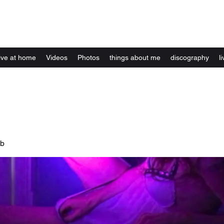
Kelly Alexandra Hoff
live at home
Videos
Photos
things about me
discography
li
ub