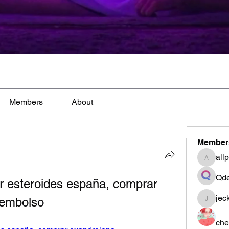
Members
About
Member
all
allpane
Qde
 esteroides españa, comprar 
jec
eembolso
jeckad
che