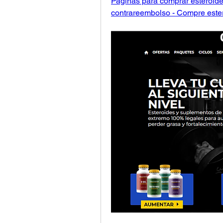
Paginas para comprar esteroide
contrareembolso - Compre ester