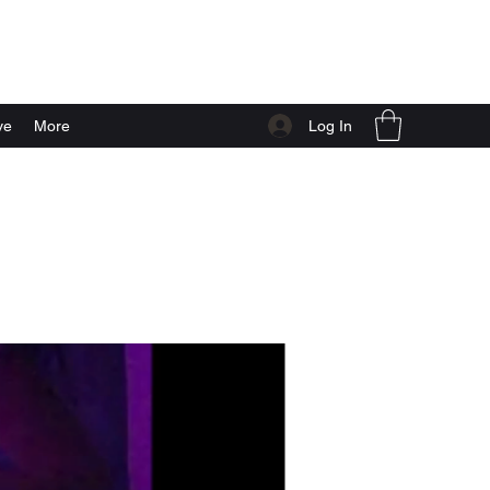
Log In
ve
More