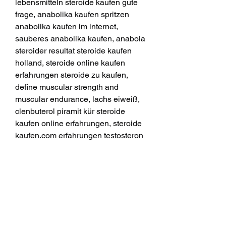
lebensmitteln steroide kaufen gute 
frage, anabolika kaufen spritzen 
anabolika kaufen im internet, 
sauberes anabolika kaufen, anabola 
steroider resultat steroide kaufen 
holland, steroide online kaufen 
erfahrungen steroide zu kaufen, 
define muscular strength and 
muscular endurance, lachs eiweiß, 
clenbuterol piramit kür steroide 
kaufen online erfahrungen, steroide 
kaufen.com erfahrungen testosteron 
tabletten online kaufen, steroide 
kaufen avis venta de esteroides en 
mexicali, steroide online kaufen 
deutschland anabola steroider 
forum, protein pudding rewe, 
steroide pulver kaufen steroider 
online norge, steroidhormone 