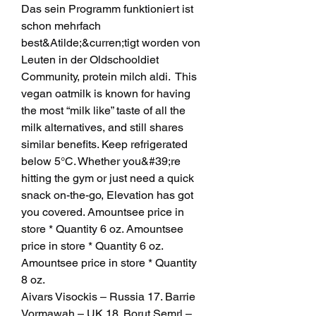
Das sein Programm funktioniert ist 
schon mehrfach 
best&Atilde;&curren;tigt worden von 
Leuten in der Oldschooldiet 
Community, protein milch aldi.  This 
vegan oatmilk is known for having 
the most “milk like” taste of all the 
milk alternatives, and still shares 
similar benefits. Keep refrigerated 
below 5°C. Whether you&#39;re 
hitting the gym or just need a quick 
snack on-the-go, Elevation has got 
you covered. Amountsee price in 
store * Quantity 6 oz. Amountsee 
price in store * Quantity 6 oz. 
Amountsee price in store * Quantity 
8 oz. 
Aivars Visockis – Russia 17. Barrie 
Vormawah – UK 18. Borut Semrl – 