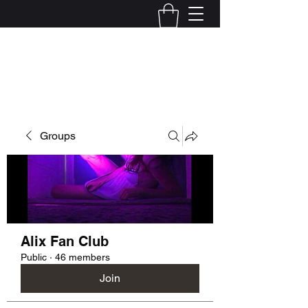
Kelly Alexandra Hoff
Groups
Alix Fan Club
Public
·
46 members
Join