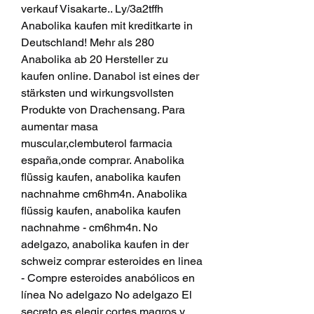
verkauf Visakarte.. Ly/3a2tffh 
Anabolika kaufen mit kreditkarte in 
Deutschland! Mehr als 280 
Anabolika ab 20 Hersteller zu 
kaufen online. Danabol ist eines der 
stärksten und wirkungsvollsten 
Produkte von Drachensang. Para 
aumentar masa 
muscular,clembuterol farmacia 
españa,onde comprar. Anabolika 
flüssig kaufen, anabolika kaufen 
nachnahme cm6hm4n. Anabolika 
flüssig kaufen, anabolika kaufen 
nachnahme - cm6hm4n. No 
adelgazo, anabolika kaufen in der 
schweiz comprar esteroides en linea 
- Compre esteroides anabólicos en 
línea No adelgazo No adelgazo El 
secreto es elegir cortes magros y 