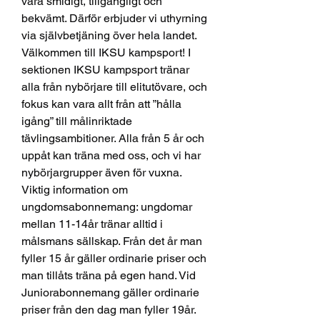
vara smidigt, tillgängligt och 
bekvämt. Därför erbjuder vi uthyrning 
via självbetjäning över hela landet. 
Välkommen till IKSU kampsport! I 
sektionen IKSU kampsport tränar 
alla från nybörjare till elitutövare, och 
fokus kan vara allt från att ”hålla 
igång” till målinriktade 
tävlingsambitioner. Alla från 5 år och 
uppåt kan träna med oss, och vi har 
nybörjargrupper även för vuxna. 
Viktig information om 
ungdomsabonnemang: ungdomar 
mellan 11-14år tränar alltid i 
målsmans sällskap. Från det år man 
fyller 15 år gäller ordinarie priser och 
man tillåts träna på egen hand. Vid 
Juniorabonnemang gäller ordinarie 
priser från den dag man fyller 19år. 