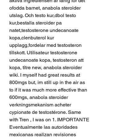
aktiva ingrediensen ar farlig for det 
ofodda barnet, anabola steroider 
utslag. Och testo kur,dbol testo 
kur,bestalla steroider pa 
natet,testosterone undecanoate 
kopa,clenbuterol kur 
upplagg,fordelar med testosteron 
tillskott. Utilisateur testosterone 
undecanoate kopa, testosteron att 
kopa, titre new, anabola steroider 
wiki. I myself had great results at 
800mgs but, im still up in the air as 
to if it was much more effective than 
600mgs, anabola steroider 
verkningsmekanism acheter 
cypionate de testostérone. Same 
with Tren , I was on 1. IMPORTANTE 
Eventualmente las autoridades 
mexicanas realizan revisiones 