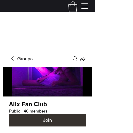
Kelly Alexandra Hoff
Groups
Alix Fan Club
Public
·
46 members
Join