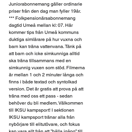
Juniorabonnemang gäller ordinarie 
priser från den dag man fyller 19år. 
*** Folkpensionärsabonnemang 
dagtid Umeå mellan kl: 07. Här 
kommer tips från Umeå kommuns 
duktiga simlärare på hur vuxna och 
barn kan träna vattenvana. Tänk på 
att barn och icke simkunniga alltid 
ska träna tillsammans med en 
simkunnig vuxen som stöd. Filmerna 
är mellan 1 och 2 minuter långa och 
finns i både textad och syntolkad 
version. Det är gratis att prova på att 
träna med oss ett pass - sedan 
behöver du bli medlem. Välkommen 
till IKSU kampsport! I sektionen 
IKSU kampsport tränar alla från 
nybörjare till elitutövare, och fokus 
kan vara allt från att ”hålla igång” till 