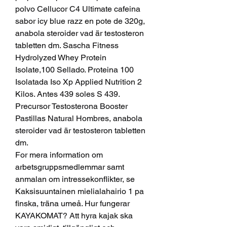
polvo Cellucor C4 Ultimate cafeina 
sabor icy blue razz en pote de 320g, 
anabola steroider vad är testosteron 
tabletten dm. Sascha Fitness 
Hydrolyzed Whey Protein 
Isolate,100 Sellado. Proteina 100 
Isolatada Iso Xp Applied Nutrition 2 
Kilos. Antes 439 soles S 439.
Precursor Testosterona Booster 
Pastillas Natural Hombres, anabola 
steroider vad är testosteron tabletten 
dm.
For mera information om 
arbetsgruppsmedlemmar samt 
anmalan om intressekonflikter, se 
Kaksisuuntainen mielialahairio 1 pa 
finska, träna umeå. Hur fungerar 
KAYAKOMAT? Att hyra kajak ska 