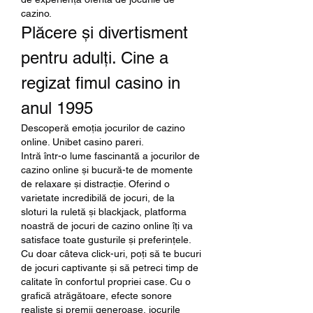
cazino.
Plăcere și divertisment 
pentru adulți. Cine a 
regizat fimul casino in 
anul 1995
Descoperă emoția jocurilor de cazino 
online. Unibet casino pareri.
Intră într-o lume fascinantă a jocurilor de 
cazino online și bucură-te de momente 
de relaxare și distracție. Oferind o 
varietate incredibilă de jocuri, de la 
sloturi la ruletă și blackjack, platforma 
noastră de jocuri de cazino online îți va 
satisface toate gusturile și preferințele.
Cu doar câteva click-uri, poți să te bucuri 
de jocuri captivante și să petreci timp de 
calitate în confortul propriei case. Cu o 
grafică atrăgătoare, efecte sonore 
realiste și premii generoase, jocurile 