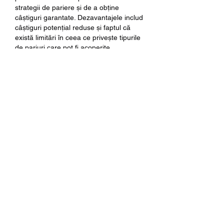
strategii de pariere și de a obține 
câștiguri garantate. Dezavantajele includ 
câștiguri potențial reduse și faptul că 
există limitări în ceea ce privește tipurile 
de pariuri care pot fi acoperite.
Care este diferența între o pariere fără 
risc și o pariere cu risc?.
Diferența principală între o pariere fără 
risc și o pariere cu risc constă în faptul 
că la o pariere fără risc jucătorul 
primește înapoi suma investită în cazul în 
care pierde, în timp ce la o pariere cu 
risc jucătorul poate pierde integral suma 
investită dacă pariul este pierzător.
What is a risk free bet.
 Top sportsbooks such as fanduel offer 
up to $1,000 in risk-free bet credits for 
new customers, while some books offer 
smaller amounts within ongoing or 
seasonal promotions. The pointsbet risk-