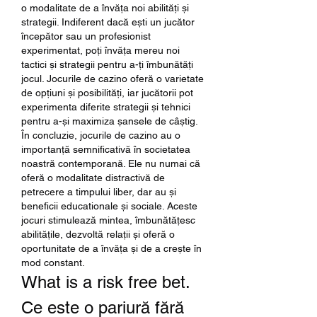
o modalitate de a învăța noi abilități și 
strategii. Indiferent dacă ești un jucător 
începător sau un profesionist 
experimentat, poți învăța mereu noi 
tactici și strategii pentru a-ți îmbunătăți 
jocul. Jocurile de cazino oferă o varietate 
de opțiuni și posibilități, iar jucătorii pot 
experimenta diferite strategii și tehnici 
pentru a-și maximiza șansele de câștig.
În concluzie, jocurile de cazino au o 
importanță semnificativă în societatea 
noastră contemporană. Ele nu numai că 
oferă o modalitate distractivă de 
petrecere a timpului liber, dar au și 
beneficii educationale și sociale. Aceste 
jocuri stimulează mintea, îmbunătățesc 
abilitățile, dezvoltă relații și oferă o 
oportunitate de a învăța și de a crește în 
mod constant.
What is a risk free bet. 
Ce este o pariură fără 