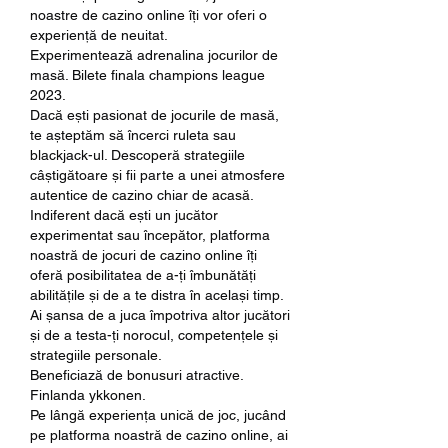
noastre de cazino online îți vor oferi o 
experiență de neuitat.
Experimentează adrenalina jocurilor de 
masă. Bilete finala champions league 
2023.
Dacă ești pasionat de jocurile de masă, 
te așteptăm să încerci ruleta sau 
blackjack-ul. Descoperă strategiile 
câștigătoare și fii parte a unei atmosfere 
autentice de cazino chiar de acasă.
Indiferent dacă ești un jucător 
experimentat sau începător, platforma 
noastră de jocuri de cazino online îți 
oferă posibilitatea de a-ți îmbunătăți 
abilitățile și de a te distra în același timp. 
Ai șansa de a juca împotriva altor jucători 
și de a testa-ți norocul, competențele și 
strategiile personale.
Beneficiază de bonusuri atractive. 
Finlanda ykkonen.
Pe lângă experiența unică de joc, jucând 
pe platforma noastră de cazino online, ai 