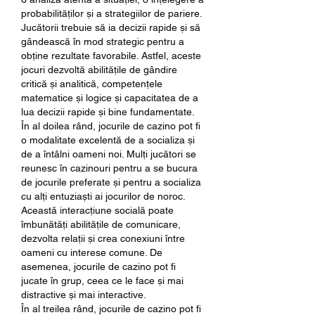
probabilităților și a strategiilor de pariere. 
Jucătorii trebuie să ia decizii rapide și să 
gândească în mod strategic pentru a 
obține rezultate favorabile. Astfel, aceste 
jocuri dezvoltă abilitățile de gândire 
critică și analitică, competențele 
matematice și logice și capacitatea de a 
lua decizii rapide și bine fundamentate.
În al doilea rând, jocurile de cazino pot fi 
o modalitate excelentă de a socializa și 
de a întâlni oameni noi. Mulți jucători se 
reunesc în cazinouri pentru a se bucura 
de jocurile preferate și pentru a socializa 
cu alți entuziaști ai jocurilor de noroc. 
Această interacțiune socială poate 
îmbunătăți abilitățile de comunicare, 
dezvolta relații și crea conexiuni între 
oameni cu interese comune. De 
asemenea, jocurile de cazino pot fi 
jucate în grup, ceea ce le face și mai 
distractive și mai interactive.
În al treilea rând, jocurile de cazino pot fi 