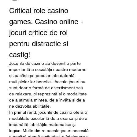
Critical role casino 
games. Casino online - 
jocuri critice de rol 
pentru distractie si 
castig!
Jocurile de cazino au devenit o parte 
importantă a societății noastre moderne 
și au câștigat popularitate datorită 
multiplelor lor beneficii. Aceste jocuri nu 
sunt doar o formă de divertisment sau 
de relaxare, ci reprezintă și o modalitate 
de a stimula mintea, de a învăța și de a 
ne dezvolta abilitățile.
În primul rând, jocurile de cazino oferă o 
modalitate excelentă de a exersa și de a 
îmbunătăți abilitățile matematice și 
logice. Multe dintre aceste jocuri necesită 
o analiză atentă a situației, o înțelegere a 