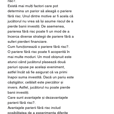
risc?.
Există mai mulți factori care pot 
determina un parior să aleagă o pariere 
fără risc. Unul dintre motive ar fi acela că 
jucătorul nu vrea să își asume riscul de a 
pierde banii investiți. De asemenea, 
parierea fără risc poate fi un mod de a 
încerca diverse strategii de pariere fără a 
suferi pierderi financiare.
Cum funcționează o pariere fără risc?.
O pariere fără risc poate fi acoperită în 
mai multe moduri. Un mod obișnuit este 
atunci când jucătorul plasează două 
pariuri opuse pe același eveniment, 
astfel încât să fie asigurat că va primi 
înapoi suma investită. Dacă un pariu este 
câștigător, celălalt este pierzător și 
invers. Astfel, jucătorul nu poate pierde 
banii investiți.
Care sunt avantajele și dezavantajele 
parierii fără risc?.
Avantajele parierii fără risc includ 
posibilitatea de a experimenta diferite 