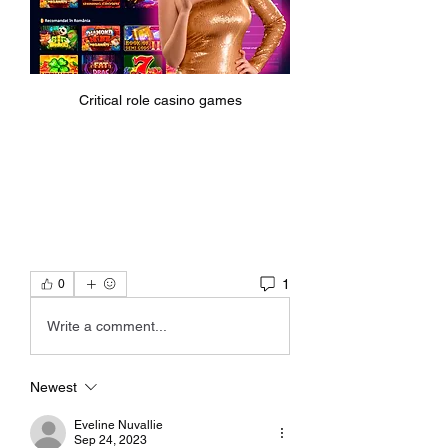
Critical role casino games
1
0
Write a comment...
Newest
Eveline Nuvallie
Sep 24, 2023