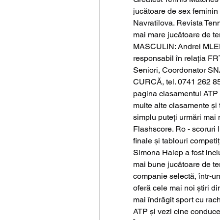
jucătoare de sex feminin 
Navratilova. Revista Tenn
mai mare jucătoare de te
MASCULIN: Andrei MLEND
responsabil în relația FR
Seniori, Coordonator SNA
CURCĂ, tel. 0741 262 850
pagina clasamentul ATP d
multe alte clasamente și 
simplu puteți urmări mai m
Flashscore. Ro - scoruri l
finale și tablouri compet
Simona Halep a fost inclus
mai bune jucătoare de ten
companie selectă, într-un
oferă cele mai noi știri di
mai îndrăgit sport cu rac
ATP și vezi cine conduce 