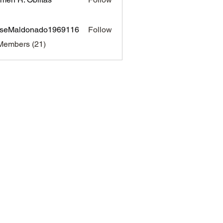
sseMaldonado1969116
Follow
aldonado1969116
Members (21)