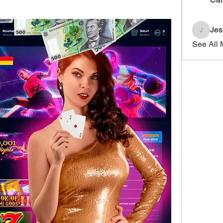
Je
JesseM
See All 