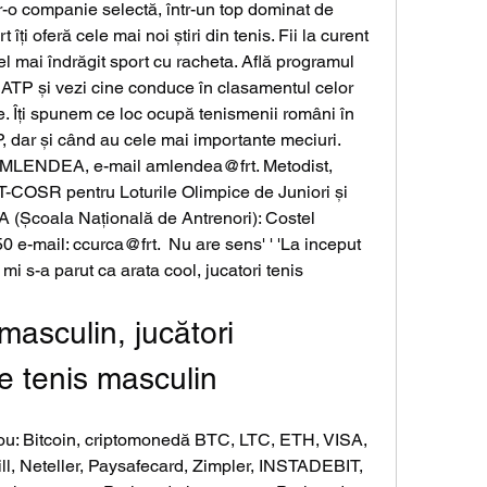
-o companie selectă, într-un top dominat de 
ți oferă cele mai noi știri din tenis. Fii la curent 
el mai îndrăgit sport cu racheta. Află programul 
ATP și vezi cine conduce în clasamentul celor 
e. Îți spunem ce loc ocupă tenismenii români în 
 dar și când au cele mai importante meciuri. 
LENDEA, e-mail amlendea@frt. Metodist, 
T-COSR pentru Loturile Olimpice de Juniori și 
 (Școala Națională de Antrenori): Costel 
e-mail: ccurca@frt.  Nu are sens' ' 'La inceput 
 mi s-a parut ca arata cool, jucatori tenis 
masculin, jucători 
de tenis masculin
ou: Bitcoin, criptomonedă BTC, LTC, ETH, VISA, 
ll, Neteller, Paysafecard, Zimpler, INSTADEBIT, 