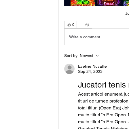
J
0
Write a comment...
Sort by:
Newest
Eveline Nuvallie
Sep 24, 2023
Jucatori tenis
Acest articol enumeră juc
titluri de turnee profesi
total titluri (Open Era) 
multe titluri în Era Open.
multe titluri în Era Open.
Greatest Tennis Matches 