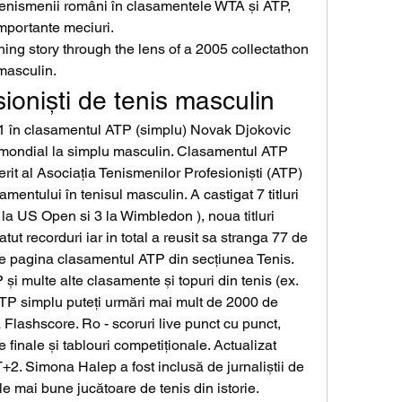
tenismenii români în clasamentele WTA și ATP, 
mportante meciuri. 
ng story through the lens of a 2005 collectathon 
 masculin.
sioniști de tenis masculin
 1 în clasamentul ATP (simplu) Novak Djokovic 
mondial la simplu masculin. Clasamentul ATP 
rit al Asociația Tenismenilor Profesioniști (ATP) 
entului în tenisul masculin. A castigat 7 titluri 
la US Open si 3 la Wimbledon ), noua titluri 
ut recorduri iar in total a reusit sa stranga 77 de 
pe pagina clasamentul ATP din secțiunea Tenis. 
i multe alte clasamente și topuri din tenis (ex. 
P simplu puteți urmări mai mult de 2000 de 
a Flashscore. Ro - scoruri live punct cu punct, 
 finale și tablouri competiționale. Actualizat 
. Simona Halep a fost inclusă de jurnaliștii de 
le mai bune jucătoare de tenis din istorie. 