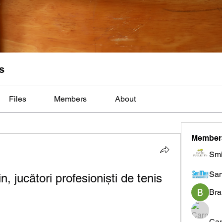
s
Files
Members
About
Member
Smi
Sa
, jucători profesioniști de tenis 
Bra
Car