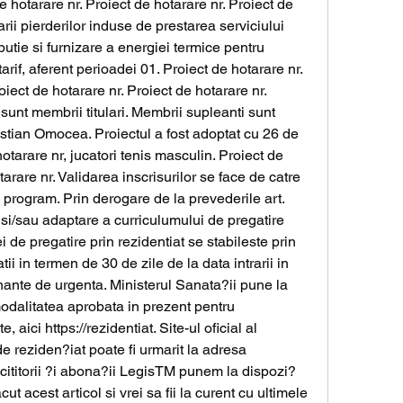
otarare nr. Proiect de hotarare nr. Proiect de 
ii pierderilor induse de prestarea serviciului 
butie si furnizare a energiei termice pentru 
arif, aferent perioadei 01. Proiect de hotarare nr. 
oiect de hotarare nr. Proiect de hotarare nr. 
 sunt membrii titulari. Membrii supleanti sunt 
stian Omocea. Proiectul a fost adoptat cu 26 de 
hotarare nr, jucatori tenis masculin. Proiect de 
arare nr. Validarea inscrisurilor se face de catre 
 program. Prin derogare de la prevederile art. 
i/sau adaptare a curriculumului de pregatire 
i de pregatire prin rezidentiat se stabileste prin 
tii in termen de 30 de zile de la data intrarii in 
ante de urgenta. Ministerul Sanata?ii pune la 
odalitatea aprobata in prezent pentru 
 aici https://rezidentiat. Site-ul oficial al 
e reziden?iat poate fi urmarit la adresa 
u cititorii ?i abona?ii LegisTM punem la dispozi?
cut acest articol si vrei sa fii la curent cu ultimele 