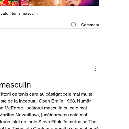
ucatori tenis masculin
1 Comment
 masculin
ătorii de tenis care au câștigat cele mai multe 
oniste de la începutul Open Era în 1968. Număr 
John McEnroe, jucătorul masculin cu cele mai 
 Martina Navratilova, jucătoarea cu cele mai 
 Jurnalistul de tenis Steve Flink, în cartea sa The 
of the Twentieth Century, a numit-o cea mai bună 