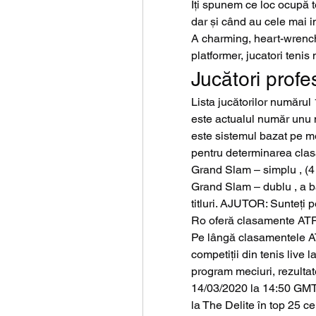
Îți spunem ce loc ocupă 
dar și când au cele mai i
A charming, heart-wrenchi
platformer, jucatori tenis
Jucători profe
Lista jucătorilor numărul
este actualul număr unu 
este sistemul bazat pe me
pentru determinarea clasam
Grand Slam – simplu , (4 
Grand Slam – dublu , a bat
titluri. AJUTOR: Sunteți 
Ro oferă clasamente ATP ș
Pe lângă clasamentele AT
competiții din tenis live l
program meciuri, rezultate
14/03/2020 la 14:50 GMT+2
la The Delite în top 25 ce