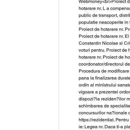
Webmoney<br>Proiect de h
hotarare nr. L a compensar
public de transport, distri
populatie neacoperite in t
Proiect de hotarare nr. Pr
Proiect de hotarare nr. Ei
Constantin Nicolae si Cri
voturi pentru. Proiect de 
hotarare nr. Proiect de hot
coordonator/directorul de
Procedura de modificare s
pana la finalizarea durate
ordin al ministrului sanata
vigoare a prezentei ordon
dispozi?ia reziden?ilor m
schimbarea de specialitate,
concursurilor na?ionale d
https://rezidentiat. Pentr
ie: Legea nr. Daca ti-a pla