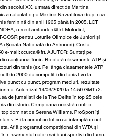
din secolul XX, urmată direct de Martina 
is a selectat-o pe Martina Navratilova drept cea 
nis feminină din anii 1965 până în 2005. LOT 
EA, e-mail amlendea@frt. Metodist, 
T-COSR pentru Loturile Olimpice de Juniori și 
 (Școala Națională de Antrenori): Costel 
 e-mail: ccurca@frt. AJUTOR: Sunteți pe 
in secțiunea Tenis. Ro oferă clasamente ATP și 
topuri din tenis (ex. Pe lângă clasamentele ATP 
ult de 2000 de competiții din tenis live la 
ive punct cu punct, program meciuri, rezultate 
iționale. Actualizat 14/03/2020 la 14:50 GMT+2. 
ă de jurnaliștii de la The Delite în top 25 cele 
is din istorie. Campioana noastră e într-o 
 top dominat de Serena Williams. ProSport îți 
n tenis. Fii la curent cu tot ce se întâmplă în cel 
heta. Află programul competițional din WTA și 
în clasamentul celor mai buni sportivi din lume. 