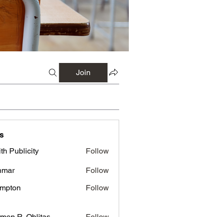
Join
s
th Publicity
Follow
nmar
Follow
mpton
Follow
men R. Oblitas
Follow