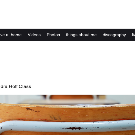
Kelly Alexandra Hoff
live at home
Videos
Photos
things about me
discography
li
ndra Hoff Class