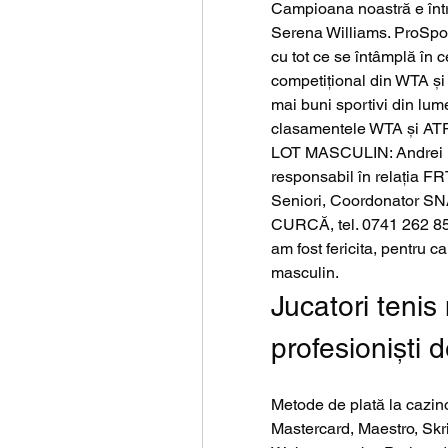
Campioana noastră e într
Serena Williams. ProSport î
cu tot ce se întâmplă în c
competițional din WTA și 
mai buni sportivi din lum
clasamentele WTA și ATP,
LOT MASCULIN: Andrei M
responsabil în relația FR
Seniori, Coordonator SNA
CURCĂ, tel. 0741 262 850 
am fost fericita, pentru ca
masculin.
Jucatori tenis 
profesioniști 
Metode de plată la cazin
Mastercard, Maestro, Skri