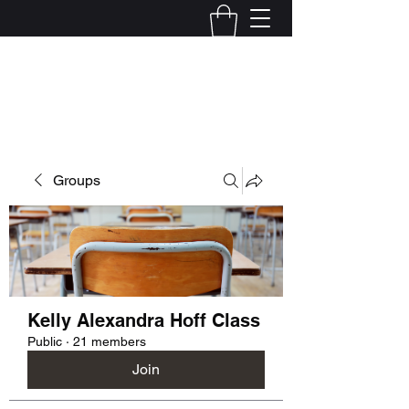
Kelly Alexandra Hoff
Groups
Kelly Alexandra Hoff Class
Public
·
21 members
Join