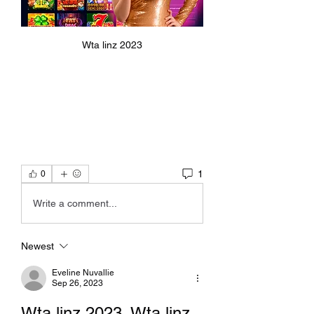
Wta linz 2023
1
0
Write a comment...
Newest
Eveline Nuvallie
Sep 26, 2023
Wta linz 2023. Wta linz 