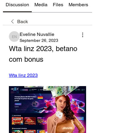
Discussion
Media
Files
Members
About
Back
Eveline Nuvallie
Eveline Nuvallie
September 26, 2023
Wta linz 2023, betano 
com bonus
Wta linz 2023