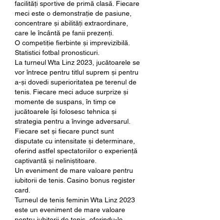
facilități sportive de primă clasă. Fiecare 
meci este o demonstrație de pasiune, 
concentrare și abilități extraordinare, 
care le încântă pe fanii prezenți.
O competiție fierbinte și imprevizibilă. 
Statistici fotbal pronosticuri.
La turneul Wta Linz 2023, jucătoarele se 
vor întrece pentru titlul suprem și pentru 
a-și dovedi superioritatea pe terenul de 
tenis. Fiecare meci aduce surprize și 
momente de suspans, în timp ce 
jucătoarele își folosesc tehnica și 
strategia pentru a învinge adversarul. 
Fiecare set și fiecare punct sunt 
disputate cu intensitate și determinare, 
oferind astfel spectatoriilor o experiență 
captivantă și neliniștitoare.
Un eveniment de mare valoare pentru 
iubitorii de tenis. Casino bonus register 
card.
Turneul de tenis feminin Wta Linz 2023 
este un eveniment de mare valoare 
pentru iubitorii de tenis, oferindu-le 