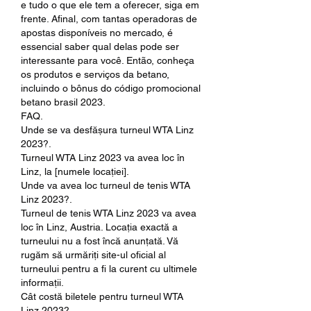
e tudo o que ele tem a oferecer, siga em 
frente. Afinal, com tantas operadoras de 
apostas disponíveis no mercado, é 
essencial saber qual delas pode ser 
interessante para você. Então, conheça 
os produtos e serviços da betano, 
incluindo o bônus do código promocional 
betano brasil 2023. 
FAQ.
Unde se va desfășura turneul WTA Linz 
2023?.
Turneul WTA Linz 2023 va avea loc în 
Linz, la [numele locației].
Unde va avea loc turneul de tenis WTA 
Linz 2023?.
Turneul de tenis WTA Linz 2023 va avea 
loc în Linz, Austria. Locația exactă a 
turneului nu a fost încă anunțată. Vă 
rugăm să urmăriți site-ul oficial al 
turneului pentru a fi la curent cu ultimele 
informații.
Cât costă biletele pentru turneul WTA 
Linz 2023?.