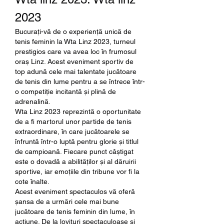
2023
Bucurați-vă de o experiență unică de 
tenis feminin la Wta Linz 2023, turneul 
prestigios care va avea loc în frumosul 
oraș Linz. Acest eveniment sportiv de 
top adună cele mai talentate jucătoare 
de tenis din lume pentru a se întrece într-
o competiție incitantă și plină de 
adrenalină.
Wta Linz 2023 reprezintă o oportunitate 
de a fi martorul unor partide de tenis 
extraordinare, în care jucătoarele se 
înfruntă într-o luptă pentru glorie și titlul 
de campioană. Fiecare punct câștigat 
este o dovadă a abilităților și al dăruirii 
sportive, iar emoțiile din tribune vor fi la 
cote înalte.
Acest eveniment spectaculos vă oferă 
șansa de a urmări cele mai bune 
jucătoare de tenis feminin din lume, în 
acțiune. De la lovituri spectaculoase și 