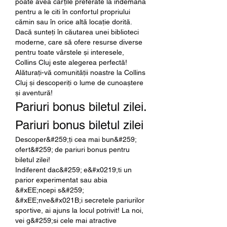
poate avea cărțile preferate la îndemână 
pentru a le citi în confortul propriului 
cămin sau în orice altă locație dorită.
Dacă sunteți în căutarea unei biblioteci 
moderne, care să ofere resurse diverse 
pentru toate vârstele și interesele, 
Collins Cluj este alegerea perfectă!
Alăturați-vă comunității noastre la Collins 
Cluj și descoperiți o lume de cunoaștere 
și aventură!
Pariuri bonus biletul zilei. 
Pariuri bonus biletul zilei
Descoper&#259;ți cea mai bun&#259; 
ofert&#259; de pariuri bonus pentru 
biletul zilei!
Indiferent dac&#259; e&#x0219;ti un 
parior experimentat sau abia 
&#xEE;ncepi s&#259; 
&#xEE;nve&#x021B;i secretele pariurilor 
sportive, ai ajuns la locul potrivit! La noi, 
vei g&#259;si cele mai atractive 