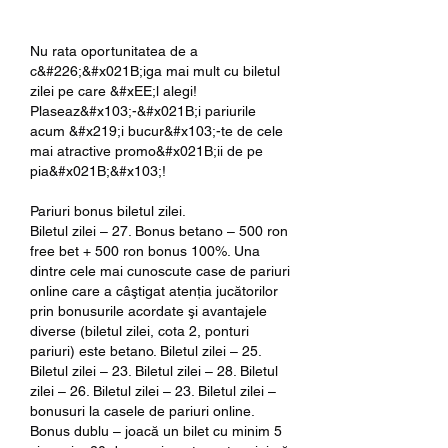
Nu rata oportunitatea de a 
c&#226;&#x021B;iga mai mult cu biletul 
zilei pe care &#xEE;l alegi! 
Plaseaz&#x103;-&#x021B;i pariurile 
acum &#x219;i bucur&#x103;-te de cele 
mai atractive promo&#x021B;ii de pe 
pia&#x021B;&#x103;!
Pariuri bonus biletul zilei.
Biletul zilei – 27. Bonus betano – 500 ron 
free bet + 500 ron bonus 100%. Una 
dintre cele mai cunoscute case de pariuri 
online care a câştigat atenţia jucătorilor 
prin bonusurile acordate şi avantajele 
diverse (biletul zilei, cota 2, ponturi 
pariuri) este betano. Biletul zilei – 25. 
Biletul zilei – 23. Biletul zilei – 28. Biletul 
zilei – 26. Biletul zilei – 23. Biletul zilei – 
bonusuri la casele de pariuri online. 
Bonus dublu – joacă un bilet cu minim 5 