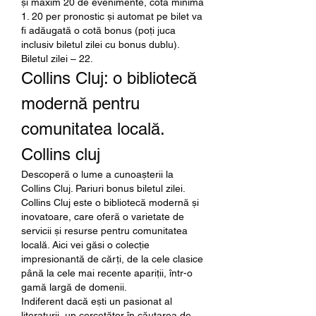
și maxim 20 de evenimente, cota minimă 
1. 20 per pronostic și automat pe bilet va 
fi adăugată o cotă bonus (poți juca 
inclusiv biletul zilei cu bonus dublu). 
Biletul zilei – 22. 
Collins Cluj: o bibliotecă 
modernă pentru 
comunitatea locală. 
Collins cluj
Descoperă o lume a cunoașterii la 
Collins Cluj. Pariuri bonus biletul zilei.
Collins Cluj este o bibliotecă modernă și 
inovatoare, care oferă o varietate de 
servicii și resurse pentru comunitatea 
locală. Aici vei găsi o colecție 
impresionantă de cărți, de la cele clasice 
până la cele mai recente apariții, într-o 
gamă largă de domenii.
Indiferent dacă ești un pasionat al 
literaturii, un cercetător în căutarea de 