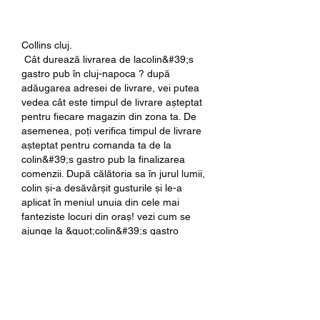
Collins cluj.
 Cât durează livrarea de lacolin&#39;s 
gastro pub în cluj-napoca ? după 
adăugarea adresei de livrare, vei putea 
vedea cât este timpul de livrare așteptat 
pentru fiecare magazin din zona ta. De 
asemenea, poți verifica timpul de livrare 
așteptat pentru comanda ta de la 
colin&#39;s gastro pub la finalizarea 
comenzii. După călătoria sa în jurul lumii, 
colin și-a desăvârșit gusturile și le-a 
aplicat în meniul unuia din cele mai 
fanteziste locuri din oraș! vezi cum se 
ajunge la &quot;colin&#39;s gastro 
pub&quot;. The menu of colin&#39;s 
gastro pub includes 91 food. On 
average, food or drinks on the menu 
cost around 5 €. Colin’s gastro pub, 
gazduit in vechea casa de pe strada 
pavlov nr. Phone +61 7 3129 4506. View 