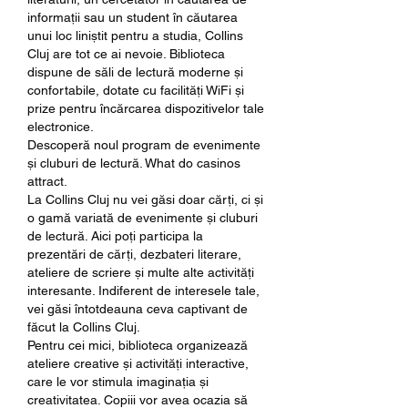
informații sau un student în căutarea 
unui loc liniștit pentru a studia, Collins 
Cluj are tot ce ai nevoie. Biblioteca 
dispune de săli de lectură moderne și 
confortabile, dotate cu facilități WiFi și 
prize pentru încărcarea dispozitivelor tale 
electronice.
Descoperă noul program de evenimente 
și cluburi de lectură. What do casinos 
attract.
La Collins Cluj nu vei găsi doar cărți, ci și 
o gamă variată de evenimente și cluburi 
de lectură. Aici poți participa la 
prezentări de cărți, dezbateri literare, 
ateliere de scriere și multe alte activități 
interesante. Indiferent de interesele tale, 
vei găsi întotdeauna ceva captivant de 
făcut la Collins Cluj.
Pentru cei mici, biblioteca organizează 
ateliere creative și activități interactive, 
care le vor stimula imaginația și 
creativitatea. Copiii vor avea ocazia să 