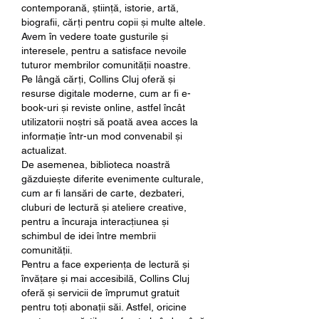
contemporană, știință, istorie, artă, 
biografii, cărți pentru copii și multe altele. 
Avem în vedere toate gusturile și 
interesele, pentru a satisface nevoile 
tuturor membrilor comunității noastre.
Pe lângă cărți, Collins Cluj oferă și 
resurse digitale moderne, cum ar fi e-
book-uri și reviste online, astfel încât 
utilizatorii noștri să poată avea acces la 
informație într-un mod convenabil și 
actualizat.
De asemenea, biblioteca noastră 
găzduiește diferite evenimente culturale, 
cum ar fi lansări de carte, dezbateri, 
cluburi de lectură și ateliere creative, 
pentru a încuraja interacțiunea și 
schimbul de idei între membrii 
comunității.
Pentru a face experiența de lectură și 
învățare și mai accesibilă, Collins Cluj 
oferă și servicii de împrumut gratuit 
pentru toți abonații săi. Astfel, oricine 