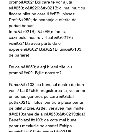
promo&#x021B;ii care te vor ajuta 
s&#259; c&#226;&#x021B;igi mai mult cu 
fiecare bilet pe care &#xEE;l plasezi. 
Profit&#259; de avantajele oferite de 
pariuri bonus!
Intra&#x021B;i &#xEE;n familia 
cazinoului nostru virtual &#x0219;i 
ve&#x21B;i avea parte de o 
experien&#x021B;&#x21B; unic&#x103; 
de pariere!
De ce s&#259; alegi biletul zilei cu 
promo&#x021B;iile noastre?
Pariaz&#x103; cu bonusul nostru de bun 
venit! La &#xEE;nregistrarea ta, vei primi 
un bonus generos pe care &#xEE;l 
po&#x021B;i folosi pentru a plasa pariuri 
pe biletul zilei. Astfel, vei avea mai multe 
&#x219;anse de a c&#259;&#x0219;tiga!
Beneficiaz&#x103; de cote mai bune 
pentru meciurile selectate! Echipa 
noastr&#x103; de exper&#x021Bi 