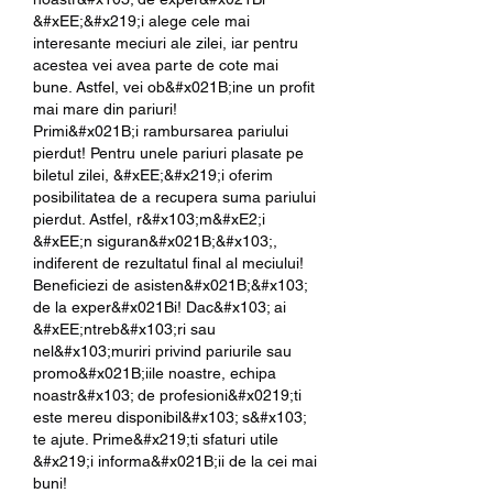
&#xEE;&#x219;i alege cele mai 
interesante meciuri ale zilei, iar pentru 
acestea vei avea parte de cote mai 
bune. Astfel, vei ob&#x021B;ine un profit 
mai mare din pariuri!
Primi&#x021B;i rambursarea pariului 
pierdut! Pentru unele pariuri plasate pe 
biletul zilei, &#xEE;&#x219;i oferim 
posibilitatea de a recupera suma pariului 
pierdut. Astfel, r&#x103;m&#xE2;i 
&#xEE;n siguran&#x021B;&#x103;, 
indiferent de rezultatul final al meciului!
Beneficiezi de asisten&#x021B;&#x103; 
de la exper&#x021Bi! Dac&#x103; ai 
&#xEE;ntreb&#x103;ri sau 
nel&#x103;muriri privind pariurile sau 
promo&#x021B;iile noastre, echipa 
noastr&#x103; de profesioni&#x0219;ti 
este mereu disponibil&#x103; s&#x103; 
te ajute. Prime&#x219;ti sfaturi utile 
&#x219;i informa&#x021B;ii de la cei mai 
buni!