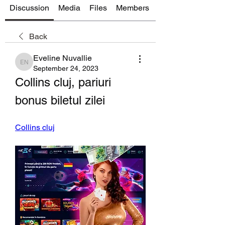
Discussion
Media
Files
Members
About
Back
Eveline Nuvallie
Eveline Nuvallie
September 24, 2023
Collins cluj, pariuri 
bonus biletul zilei
Collins cluj