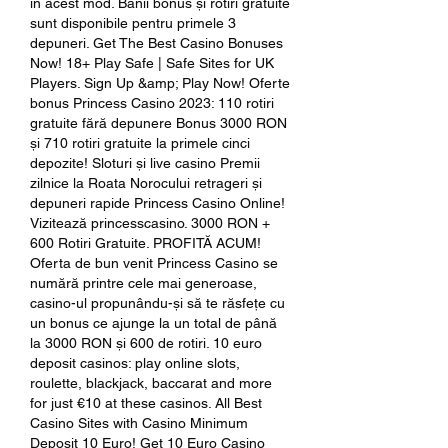
în acest mod. Banii bonus și rotiri gratuite 
sunt disponibile pentru primele 3 
depuneri. Get The Best Casino Bonuses 
Now! 18+ Play Safe | Safe Sites for UK 
Players. Sign Up &amp; Play Now! Oferte 
bonus Princess Casino 2023: 110 rotiri 
gratuite fără depunere Bonus 3000 RON 
și 710 rotiri gratuite la primele cinci 
depozite! Sloturi și live casino Premii 
zilnice la Roata Norocului retrageri și 
depuneri rapide Princess Casino Online! 
Vizitează princesscasino. 3000 RON + 
600 Rotiri Gratuite. PROFITĂ ACUM! 
Oferta de bun venit Princess Casino se 
numără printre cele mai generoase, 
casino-ul propunându-și să te răsfețe cu 
un bonus ce ajunge la un total de până 
la 3000 RON și 600 de rotiri. 10 euro 
deposit casinos: play online slots, 
roulette, blackjack, baccarat and more 
for just €10 at these casinos. All Best 
Casino Sites with Casino Minimum 
Deposit 10 Euro! Get 10 Euro Casino 