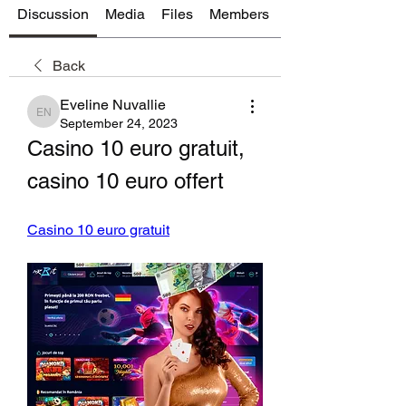
Discussion
Media
Files
Members
About
Back
Eveline Nuvallie
Eveline Nuvallie
September 24, 2023
Casino 10 euro gratuit, 
casino 10 euro offert
Casino 10 euro gratuit