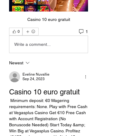
Casino 10 euro gratuit
1
0
Write a comment...
Newest
Eveline Nuvallie
Sep 24, 2023
Casino 10 euro gratuit
 Minimum deposit: €0 Wagering 
requirements: None. Play with Free Cash 
at Vegasplus Casino Get €10 Free Cash 
with Account Registration (No 
Bonuscode Needed) Start Today &amp; 
Win Big at Vegasplus Casino. Profitez 