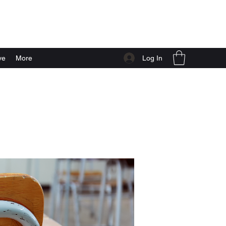
Log In
ve
More