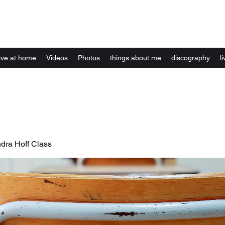
Kelly Alexandra Hoff
live at home
Videos
Photos
things about me
discography
li
ndra Hoff Class