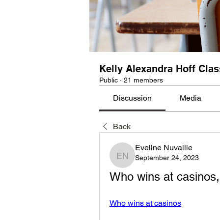
Kelly Alexandra Hoff Clas
Public
·
21 members
Discussion
Media
Back
Eveline Nuvallie
September 24, 2023
Eveline Nuvallie
Who wins at casinos,
Who wins at casinos