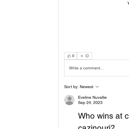
0
Write a comment...
Sort by:
Newest
Eveline Nuvallie
Sep 24, 2023
Who wins at ca
cazinouri?