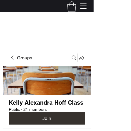
Kelly Alexandra Hoff
Groups
Kelly Alexandra Hoff Class
Public
·
21 members
Join