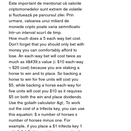
Este important de menționat că valorile 
criptomonedelor sunt extrem de volatile 
și fluctuează pe parcursul zilei. Prin 
urmare, valoarea unui miliard de 
monede cripto poate varia semnificativ 
într-un interval scurt de timp.
How much does a 5 each way bet cost.
Don’t forget that you should only bet with 
money you can comfortably afford to 
lose. An each-way bet will cost twice as 
much as it&#39;s value (i. $10 each-way 
= $20 cost) because you are staking a 
horse to win and to place. So backing a 
horse to win for five units will cost you 
$5, while backing a horse each-way for 
five units will cost you $10 as it requires 
$5 on both the win and place dividends. 
Use the goliath calculator &gt;. To work 
out the cost of a trifecta key, you can use 
this equation: $ x number of horses x 
number of horses minus one. For 
example, if you place a $1 trifecta key 1 