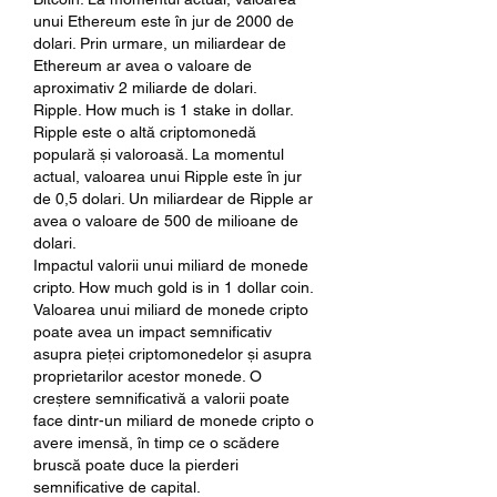
unui Ethereum este în jur de 2000 de 
dolari. Prin urmare, un miliardear de 
Ethereum ar avea o valoare de 
aproximativ 2 miliarde de dolari.
Ripple. How much is 1 stake in dollar.
Ripple este o altă criptomonedă 
populară și valoroasă. La momentul 
actual, valoarea unui Ripple este în jur 
de 0,5 dolari. Un miliardear de Ripple ar 
avea o valoare de 500 de milioane de 
dolari.
Impactul valorii unui miliard de monede 
cripto. How much gold is in 1 dollar coin.
Valoarea unui miliard de monede cripto 
poate avea un impact semnificativ 
asupra pieței criptomonedelor și asupra 
proprietarilor acestor monede. O 
creștere semnificativă a valorii poate 
face dintr-un miliard de monede cripto o 
avere imensă, în timp ce o scădere 
bruscă poate duce la pierderi 
semnificative de capital.