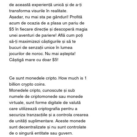
de această experiență unică și de a-ți 
transforma visurile în realitate.
Așadar, nu mai sta pe gânduri! Profită 
acum de ocazia de a plasa un pariu de 
$5 în fiecare direcție și descoperă magia 
unei aventuri de pariere! Află cum poți 
să-ți maximizezi câștigurile și să te 
bucuri de senzații unice în lumea 
jocurilor de noroc. Nu mai aștepta! 
Câștigă mare cu doar $5!
Ce sunt monedele cripto. How much is 1 
billion crypto coins.
Monedele cripto, cunoscute și sub 
numele de criptomonede sau monede 
virtuale, sunt forme digitale de valută 
care utilizează criptografia pentru a 
securiza tranzacțiile și a controla crearea 
de unități suplimentare. Aceste monede 
sunt decentralizate și nu sunt controlate 
de o singură entitate sau guvern.