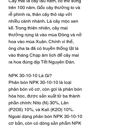
Cây mai là cây lâu năm, có thể sống 
trên 100 năm. Gốc cây thường to và 
rễ phình ra, thân cây thô ráp với 
nhiều cành nhánh. Lá cây mọc xen 
kẽ. Trong thiên nhiên, cây mai 
thường rụng lá vào mùa Đông và nở 
hoa vào mùa Xuân. Chính vì thế, 
ông cha ta đã có truyền thống lặt lá 
vào tháng Chạp âm lịch để cây mai 
ra hoa đúng dịp Tết Nguyên Đán.
NPK 30-10-10 Là Gì?
Phân bón NPK 30-10-10 là loại 
phân bón vô cơ, còn gọi là phân bón 
hóa học, được sản xuất từ ba thành 
phần chính: Nito (N) 30%, Lân 
(P2O5) 10%, và Kali (K2O) 10%. 
Ngoài dạng phân bón NPK 30-10-10 
cơ bản, còn có dòng sản phẩm NPK 