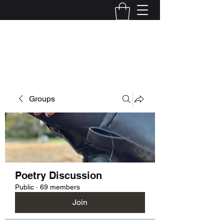
Kelly Alexandra Hoff
Groups
Poetry Discussion
Public
·
69 members
Join