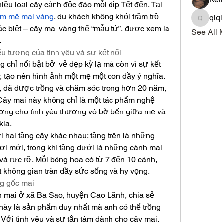
hiều loại cây cảnh độc đáo mỗi dịp Tết đến. Tại 
m mê mai vàng
, du khách không khỏi trầm trồ 
qiq
qiqi772
c biệt – cây mai vàng thế “mẫu tử”, được xem là 
See All 
.
u tượng của tình yêu và sự kết nối
 chỉ nổi bật bởi vẻ đẹp kỳ lạ mà còn vì sự kết 
 tạo nên hình ảnh một mẹ một con đầy ý nghĩa. 
, đã được trồng và chăm sóc trong hơn 20 năm, 
g. Cây mai này không chỉ là một tác phẩm nghệ 
ượng cho tình yêu thương vô bờ bến giữa mẹ và 
kia.
i hai tầng cây khác nhau: tầng trên là những 
i mới, trong khi tầng dưới là những cành mai 
à rực rỡ. Mỗi bông hoa có từ 7 đến 10 cánh, 
t không gian tràn đầy sức sống và hy vọng.
ng gốc mai
mai ở xã Ba Sao, huyện Cao Lãnh, chia sẻ 
này là sản phẩm duy nhất mà anh có thể trồng 
Với tình yêu và sự tận tâm dành cho cây mai, 