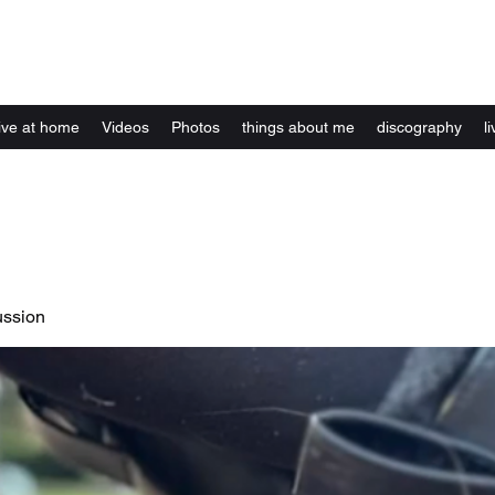
Kelly Alexandra Hoff
live at home
Videos
Photos
things about me
discography
li
ussion