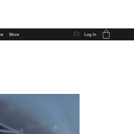
Log In
ve
More