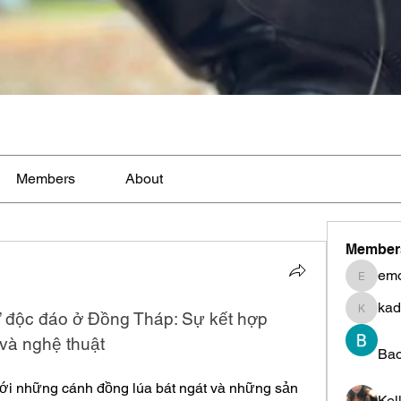
Members
About
Member
em
emoblm
kad
” độc đáo ở Đồng Tháp: Sự kết hợp 
kadamr
và nghệ thuật
Ba
với những cánh đồng lúa bát ngát và những sản 
Kel