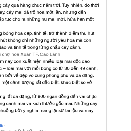
cây qua hàng chục năm trời. Tuy nhiên, do thời 
ay, cây mai đã trổ hoa một lần, nhưng đến 
iếp tục cho ra những nụ mai mới, hứa hẹn một 
bông hoa đẹp, tinh tế, trở thành điểm thu hút 
 hút không chỉ những người yêu hoa mà còn 
áo và tinh tế trong từng chậu cây cảnh.
ại chợ hoa Xuân TP. Cao Lãnh
nay còn xuất hiện nhiều loại mai độc đáo 
 – loài mai với mỗi bông có từ 30 đến 49 cánh, 
n bởi vẻ đẹp vô cùng phong phú và đa dạng. 
một cảnh tượng rất đặc biệt, khác biệt so với 
ng rất đa dạng, từ 800 ngàn đồng đến vài chục 
ợng cánh mai và kích thước gốc mai. Những cây 
uộng bởi ý nghĩa mang lại sự tài lộc và may 
ng
.