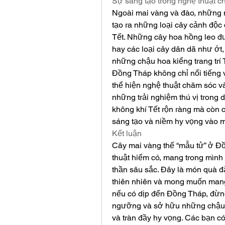
Sự sáng tạo trong nghệ thuật c
Ngoài mai vàng và đào, những 
tạo ra những loại cây cảnh độc
Tết. Những cây hoa hồng leo đượ
hay các loại cây dân dã như ớt
những chậu hoa kiểng trang trí 
Đồng Tháp không chỉ nổi tiếng v
thể hiện nghệ thuật chăm sóc v
những trải nghiệm thú vị trong 
không khí Tết rộn ràng mà còn c
sáng tạo và niềm hy vọng vào 
Kết luận
Cây mai vàng thế “mẫu tử” ở Đồ
thuật hiếm có, mang trong mình kh
thần sâu sắc. Đây là món quà đặ
thiên nhiên và mong muốn mang 
nếu có dịp đến Đồng Tháp, đừn
ngưỡng và sở hữu những chậu c
và tràn đầy hy vọng. Các bạn c