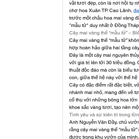
vật tươi đẹp, còn là nơi hội tụ n
chợ hoa Xuân TP. Cao Lãnh, 
đa
trước một chậu hoa mai vàng đặ
"mẫu tử" duy nhất ở Đồng Tháp
Cây mai vàng thế “mẫu tử” – Biể
Cây mai vàng thế “mẫu tử” không
hợp hoàn hảo giữa hai tầng cây,
Đây là một cây mai nguyên thủy
với giá trị lên tới 30 triệu đồn
thuật độc đáo mà còn là biểu t
con, giữa thế hệ này với thế hệ 
Cây có đặc điểm rất đặc biệt, vớ
nhánh mai nhỏ, mang đến vẻ tươ
cổ thụ với những bông hoa lớn v
khoe sắc vàng tươi, tạo nên mộ
Tình yêu và sự kiên trì trong từ
Anh Nguyễn Văn Đầy, chủ vườn 
rằng cây mai vàng thế “mẫu tử” 
được trong khu vườn của mình. 