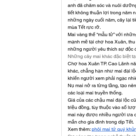
anh đã chăm sóc và nuôi dưỡng 
tiết không thuận lợi trong năm n
những ngày cuối năm, cây lại t
mùa Tết rực rỡ.
Mai vàng thế “mẫu tử” với những 
mạnh mẽ tại chợ hoa Xuân, thu
những người yêu thích sự độc đ
Những cây mai khác đặc biệt t
Chợ hoa Xuân TP. Cao Lãnh năm 
khác, chẳng hạn như mai đại lộc
khiến người xem phải ngạc nhiê
Nụ mai nở ra từng tầng, tạo nên 
các loại mai truyền thống.
Giá của các chậu mai đại lộc cũ
triệu đồng, tùy thuộc vào số lư
mai này được nhiều người ưa ch
mắn cho gia đình trong dịp Tết.
Xem thêm: 
phôi mai tứ quý khủ