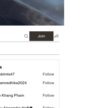
Join
s
oblmls47
Follow
ls47
amradhika2024
Follow
adhika2024
o Khang Pham
Follow
ly Alexandra Hoff
Follow