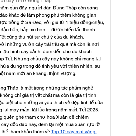
hơi cây Tết ở Đồng Tháp
năm gần đây, người dân Đồng Tháp còn sáng 
 đáo khác để làm phong phú thêm không gian 
c trồng ở Sa Đéc, với giá từ 1 triệu đồng/chậu, 
, đậu bắp, bắp, xu hào… được biến tấu thành 
Tết cũng thu hút sự chú ý của du khách.
ới những vườn cây trái trĩu quả mà còn là nơi 
à tạo hình cây cảnh, đem đến cho du khách 
dịp Tết. Những chậu cây này không chỉ mang lại 
hứa đựng trong đó tình yêu với thiên nhiên, sự 
một năm mới an khang, thịnh vượng.
ng Tháp là một trong những tác phẩm nghệ 
ông chỉ giá trị vật chất mà còn là giá trị tinh 
c biệt cho những ai yêu thích vẻ đẹp tinh tế của 
lại may mắn, tài lộc trong năm mới. Tết 2025, 
g quên ghé thăm chợ hoa Xuân để chiêm 
ây độc đáo này, đem lại một mùa xuân rực rỡ 
ó thể tham khảo thêm về 
Top 10 cây mai vàng 