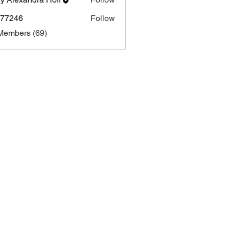
i77246
Follow
46
Members (69)