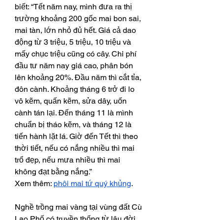
biết: “Tết năm nay, mình đưa ra thị 
trường khoảng 200 gốc mai bon sai, 
mai tàn, lớn nhỏ đủ hết. Giá cả dao 
động từ 3 triệu, 5 triệu, 10 triệu và 
mấy chục triệu cũng có cây. Chi phí 
đầu tư năm nay giá cao, phân bón 
lên khoảng 20%. Đầu năm thì cắt tỉa, 
đôn cành. Khoảng tháng 6 trở đi lo 
vô kẽm, quấn kẽm, sửa dây, uốn 
cành tán lại. Đến tháng 11 là mình 
chuẩn bị tháo kẽm, và tháng 12 là 
tiến hành lặt lá. Giờ đến Tết thì theo 
thời tiết, nếu có nắng nhiều thì mai 
trổ đẹp, nếu mưa nhiều thì mai 
không đạt bằng nắng.”
Xem thêm: 
phôi mai tứ quý khủng
.
Nghề trồng mai vàng tại vùng đất Cù 
Lao Phố có truyền thống từ lâu đời. 