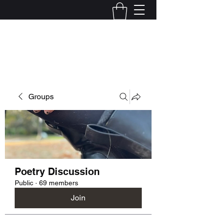
Kelly Alexandra Hoff
Groups
Poetry Discussion
Public
·
69 members
Join