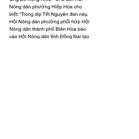
Nông dân phường Hiệp Hòa cho 
biết: “Trong dịp Tết Nguyên đán này, 
Hội Nông dân phường phối hợp Hội 
Nông dân thành phố Biên Hòa báo 
cáo Hội Nông dân tỉnh Đồng Nai tạo 
điều kiện địa điểm trưng bày, giới 
thiệu và tiêu thụ sản phẩm đối với 
cây mai tại tuyến đường D9 ở 
phường Thống Nhất. Đây là chương 
trình nhằm hỗ trợ tích cực giúp các 
hộ trồng mai có thể tiêu thụ sản 
phẩm, tạo thu nhập, để tiếp tục đầu 
tư phát triển nghề. Về những định 
hướng trong thời gian tới, Hội Nông 
dân phường sẽ tiếp tục phối hợp với 
Hội Nông dân thành phố tạo điều 
kiện thuận lợi để phát triển, mở rộng 
Tổ hợp tác trồng hoa mai cây cảnh 